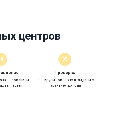
На работы и запчасти
ных центров
04
05
новление
Проверка
 использованием
Тестируем повторно и выдаём с
ых запчастей
гарантией до года