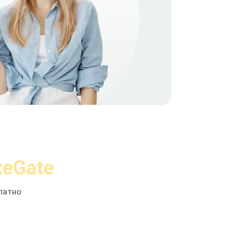
xeGate
латно