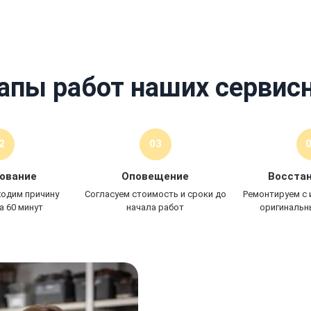
В любой район города
апы работ наших сервис
2
03
ование
Оповещение
Восста
ходим причину
Согласуем стоимость и сроки до
Ремонтируем с
а 60 минут
начала работ
оригинальн