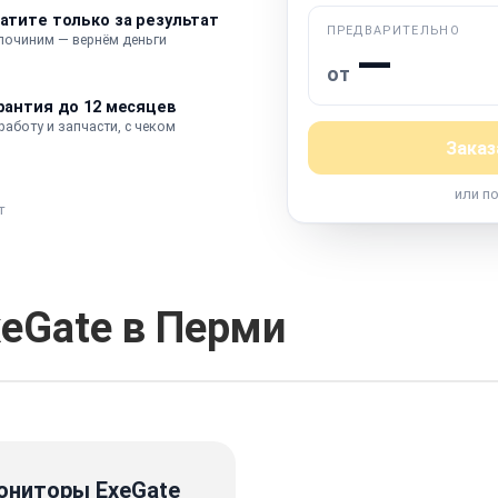
атите только за результат
ПРЕДВАРИТЕЛЬНО
 починим — вернём деньги
—
от
рантия до 12 месяцев
работу и запчасти, с чеком
Заказ
или п
т
xeGate в Перми
ониторы ExeGate