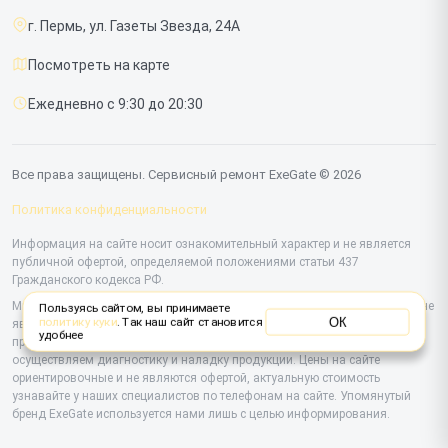
г. Пермь, ул. Газеты Звезда, 24А
Доставка и способы оплаты
Посмотреть на карте
Диагностика
Ежедневно с 9:30 до 20:30
Контакты
Все права защищены. Сервисный ремонт ExeGate © 2026
Политика конфиденциальности
Информация на сайте носит ознакомительный характер и не является
публичной офертой, определяемой положениями статьи 437
Гражданского кодекса РФ.
Мы специализируемся на обслуживании и ремонте техники ExeGate, но не
Пользуясь сайтом, вы принимаете
ОК
политику куки
. Так наш сайт становится
являемся их официальным представителем. Предоставляем
удобнее
профессиональные услуги после истечения гарантии, а также
осуществляем диагностику и наладку продукции. Цены на сайте
ориентировочные и не являются офертой, актуальную стоимость
узнавайте у наших специалистов по телефонам на сайте. Упомянутый
бренд ExeGate используется нами лишь с целью информирования.