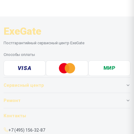
ExeGate
Постгарантийный сервисный центр ExeGate
Способы оплаты
VISA
МИР
Сервисный центр
О нашем сервисе
Ремонт
Гарантия
ИБП
Контакты
Прайс-лист
Мониторов
+7 (495) 156-32-87
Срочный ремонт