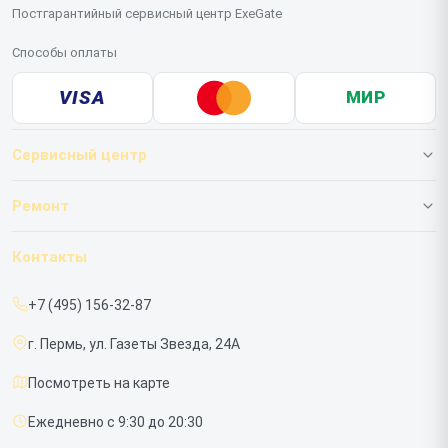
Постгарантийный сервисный центр ExeGate
Способы оплаты
VISA
МИР
Сервисный центр
О нашем сервисе
Ремонт
Гарантия
ИБП
Контакты
Прайс-лист
Мониторов
+7 (495) 156-32-87
Срочный ремонт
г. Пермь, ул. Газеты Звезда, 24А
Доставка и способы оплаты
Посмотреть на карте
Диагностика
Ежедневно с 9:30 до 20:30
Контакты