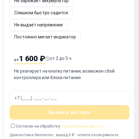
Не заряжает аккумулятор
Слишком быстро садится
Не выдаёт напряжение
Постоянно мигает индикатор
Шумит вентилятор
Не определяется по USB
1 600 ₽
от 2 до 5 ч
от
Срабатывает защита
Запах гари
Не реагирует на кнопку питания, возможен сбой
Не включается после отключения
контроллера или блока питания
Работает с перебоями
Вызвать мастера
Согласен на обработку
персональных данных
Диагностика бесплатно · выезд 0 ₽ · оплата после ремонта