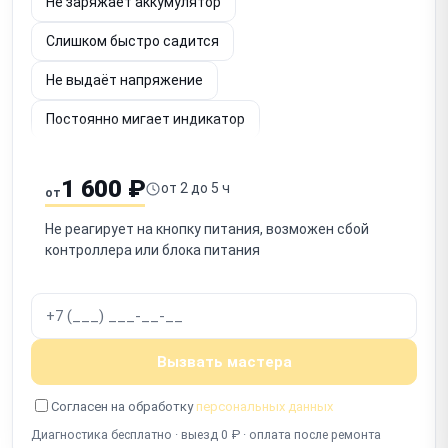
Не заряжает аккумулятор
Слишком быстро садится
Не выдаёт напряжение
Постоянно мигает индикатор
Шумит вентилятор
Не определяется по USB
1 600 ₽
от 2 до 5 ч
от
Срабатывает защита
Запах гари
Не реагирует на кнопку питания, возможен сбой
Не включается после отключения
контроллера или блока питания
Работает с перебоями
Вызвать мастера
Согласен на обработку
персональных данных
Диагностика бесплатно · выезд 0 ₽ · оплата после ремонта