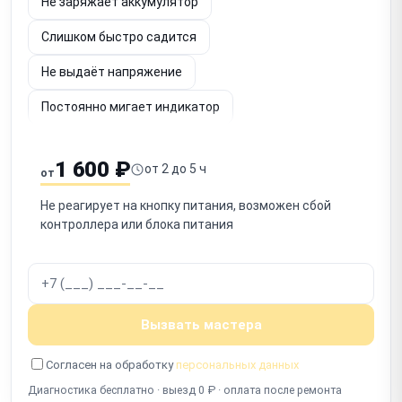
Не заряжает аккумулятор
Слишком быстро садится
Не выдаёт напряжение
Постоянно мигает индикатор
Шумит вентилятор
Не определяется по USB
1 600 ₽
от 2 до 5 ч
от
Срабатывает защита
Запах гари
Не реагирует на кнопку питания, возможен сбой
Не включается после отключения
контроллера или блока питания
Работает с перебоями
Вызвать мастера
Согласен на обработку
персональных данных
Диагностика бесплатно · выезд 0 ₽ · оплата после ремонта