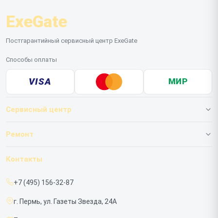
ExeGate
Постгарантийный сервисный центр ExeGate
Способы оплаты
VISA
МИР
Сервисный центр
О нашем сервисе
Ремонт
Гарантия
ИБП
Контакты
Прайс-лист
Мониторов
+7 (495) 156-32-87
Срочный ремонт
г. Пермь, ул. Газеты Звезда, 24А
Доставка и способы оплаты