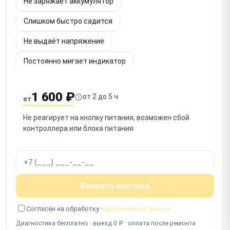
Не заряжает аккумулятор
Слишком быстро садится
Не выдаёт напряжение
Постоянно мигает индикатор
Шумит вентилятор
Не определяется по USB
1 600 ₽
от 2 до 5 ч
от
Срабатывает защита
Запах гари
Не реагирует на кнопку питания, возможен сбой
Не включается после отключения
контроллера или блока питания
Работает с перебоями
Вызвать мастера
Согласен на обработку
персональных данных
Диагностика бесплатно · выезд 0 ₽ · оплата после ремонта