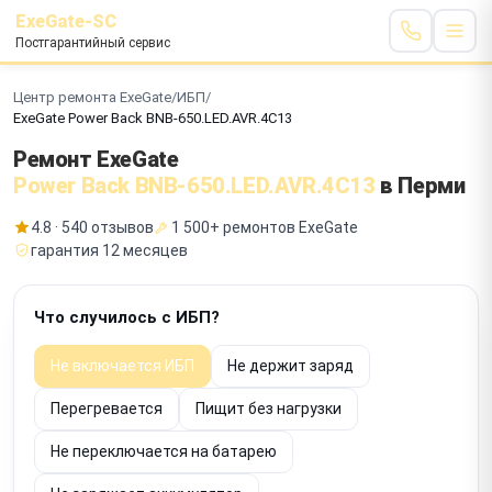
ExeGate-SC
Постгарантийный сервис
Центр ремонта ExeGate
/
ИБП
/
ExeGate Power Back BNB-650.LED.AVR.4C13
Ремонт ExeGate
Power Back BNB-650.LED.AVR.4C13
в Перми
4.8 · 540 отзывов
1 500+ ремонтов ExeGate
гарантия 12 месяцев
Что случилось с ИБП?
Не включается ИБП
Не держит заряд
Перегревается
Пищит без нагрузки
Не переключается на батарею