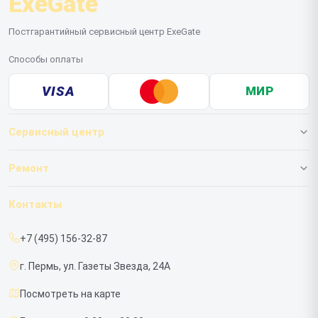
ExeGate
Постгарантийный сервисный центр ExeGate
Способы оплаты
VISA
МИР
Сервисный центр
О нашем сервисе
Ремонт
Гарантия
ИБП
Контакты
Прайс-лист
Мониторов
+7 (495) 156-32-87
Срочный ремонт
г. Пермь, ул. Газеты Звезда, 24А
Доставка и способы оплаты
Посмотреть на карте
Диагностика