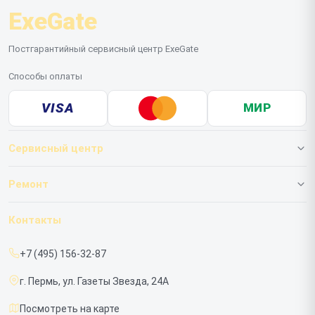
ExeGate
Постгарантийный сервисный центр ExeGate
Способы оплаты
VISA
МИР
Сервисный центр
О нашем сервисе
Ремонт
Гарантия
ИБП
Контакты
Прайс-лист
Мониторов
+7 (495) 156-32-87
Срочный ремонт
г. Пермь, ул. Газеты Звезда, 24А
Доставка и способы оплаты
Посмотреть на карте