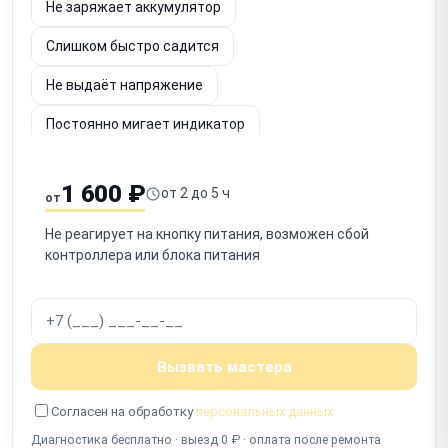
Не заряжает аккумулятор
Слишком быстро садится
Не выдаёт напряжение
Постоянно мигает индикатор
Шумит вентилятор
Не определяется по USB
1 600 ₽
от 2 до 5 ч
от
Срабатывает защита
Запах гари
Не реагирует на кнопку питания, возможен сбой
Не включается после отключения
контроллера или блока питания
Работает с перебоями
Вызвать мастера
Согласен на обработку
персональных данных
Диагностика бесплатно · выезд 0 ₽ · оплата после ремонта