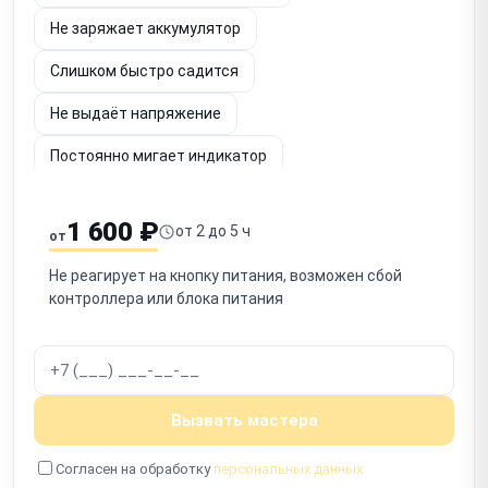
Не заряжает аккумулятор
Слишком быстро садится
Не выдаёт напряжение
Постоянно мигает индикатор
Шумит вентилятор
Не определяется по USB
1 600 ₽
от 2 до 5 ч
от
Срабатывает защита
Запах гари
Не реагирует на кнопку питания, возможен сбой
Не включается после отключения
контроллера или блока питания
Работает с перебоями
Вызвать мастера
Согласен на обработку
персональных данных