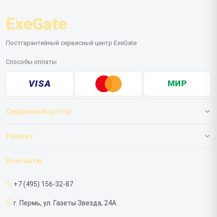
ExeGate
Постгарантийный сервисный центр ExeGate
Способы оплаты
VISA
МИР
Сервисный центр
О нашем сервисе
Ремонт
Гарантия
ИБП
Контакты
Прайс-лист
Мониторов
+7 (495) 156-32-87
Срочный ремонт
г. Пермь, ул. Газеты Звезда, 24А
Доставка и способы оплаты