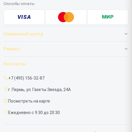
Способы оплаты
VISA
МИР
Сервисный центр
О нашем сервисе
Ремонт
Гарантия
ИБП
Контакты
Прайс-лист
Мониторов
+7 (495) 156-32-87
Срочный ремонт
г. Пермь, ул. Газеты Звезда, 24А
Доставка и способы оплаты
Посмотреть на карте
Диагностика
Ежедневно с 9:30 до 20:30
Контакты