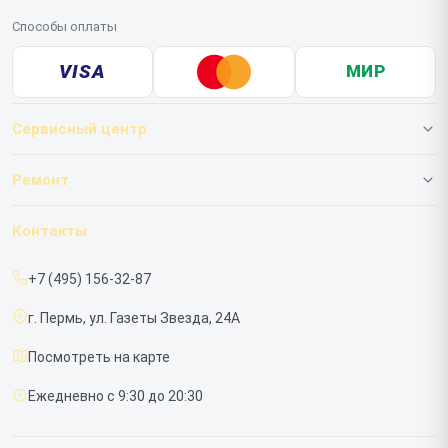
Способы оплаты
VISA
МИР
Сервисный центр
О нашем сервисе
Ремонт
Гарантия
ИБП
Контакты
Прайс-лист
Мониторов
+7 (495) 156-32-87
Срочный ремонт
г. Пермь, ул. Газеты Звезда, 24А
Доставка и способы оплаты
Посмотреть на карте
Диагностика
Ежедневно с 9:30 до 20:30
Контакты