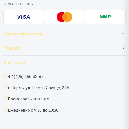
Способы оплаты
VISA
МИР
Сервисный центр
О нашем сервисе
Ремонт
Гарантия
ИБП
Контакты
Прайс-лист
Мониторов
+7 (495) 156-32-87
Срочный ремонт
г. Пермь, ул. Газеты Звезда, 24А
Доставка и способы оплаты
Посмотреть на карте
Диагностика
Ежедневно с 9:30 до 20:30
Контакты