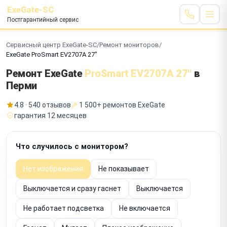
ExeGate-SC
Постгарантийный сервис
Сервисный центр ExeGate-SC
/
Ремонт мониторов
/
ExeGate ProSmart EV2707A 27"
Ремонт ExeGate
ProSmart EV2707A 27"
в
Перми
4.8 · 540 отзывов
1 500+ ремонтов ExeGate
гарантия 12 месяцев
Что случилось с монитором?
Нет изображения
Не показывает
Выключается и сразу гаснет
Выключается
Не работает подсветка
Не включается