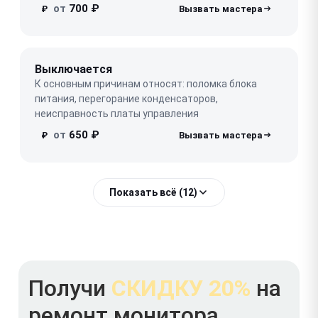
от
700 ₽
₽
Выключается
К основным причинам относят: поломка блока
питания, перегорание конденсаторов,
неисправность платы управления
от
650 ₽
₽
Показать всё (12)
Получи
СКИДКУ 20%
на
ремонт монитора