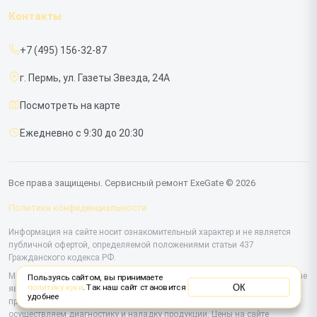
Гарантия
ИБП
Контакты
Прайс-лист
Мониторов
+7 (495) 156-32-87
Срочный ремонт
г. Пермь, ул. Газеты Звезда, 24А
Доставка и способы оплаты
Посмотреть на карте
Диагностика
Ежедневно с 9:30 до 20:30
Контакты
Все права защищены. Сервисный ремонт ExeGate © 2026
Политика конфиденциальности
Информация на сайте носит ознакомительный характер и не является
публичной офертой, определяемой положениями статьи 437
Гражданского кодекса РФ.
Мы специализируемся на обслуживании и ремонте техники ExeGate, но не
Пользуясь сайтом, вы принимаете
ОК
политику куки
. Так наш сайт становится
являемся их официальным представителем. Предоставляем
удобнее
профессиональные услуги после истечения гарантии, а также
осуществляем диагностику и наладку продукции. Цены на сайте