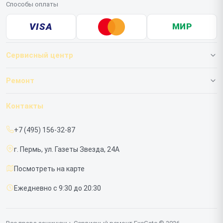
Способы оплаты
VISA
МИР
Сервисный центр
О нашем сервисе
Ремонт
Гарантия
ИБП
Контакты
Прайс-лист
Мониторов
+7 (495) 156-32-87
Срочный ремонт
г. Пермь, ул. Газеты Звезда, 24А
Доставка и способы оплаты
Посмотреть на карте
Диагностика
Ежедневно с 9:30 до 20:30
Контакты