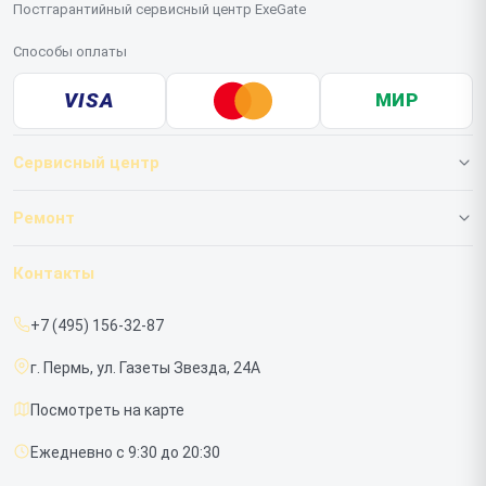
Постгарантийный сервисный центр ExeGate
Способы оплаты
VISA
МИР
Сервисный центр
О нашем сервисе
Ремонт
Гарантия
ИБП
Контакты
Прайс-лист
Мониторов
+7 (495) 156-32-87
Срочный ремонт
г. Пермь, ул. Газеты Звезда, 24А
Доставка и способы оплаты
Посмотреть на карте
Диагностика
Ежедневно с 9:30 до 20:30
Контакты