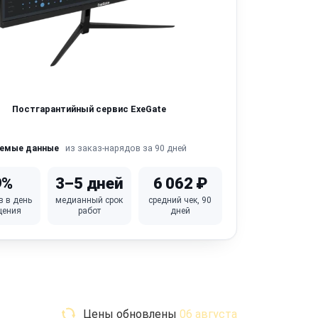
Постгарантийный сервис ExeGate
из заказ-нарядов за 90 дней
яемые данные
9%
3–5 дней
6 062 ₽
в в день
медианный срок
средний чек, 90
щения
работ
дней
Цены обновлены
06 августа