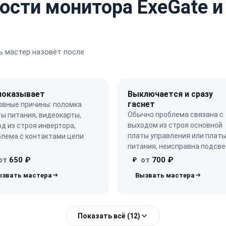
ости монитора ExeGate и
 мастер назовёт после
показывает
Выключается и сразу
гаснет
овные причины: поломка
Обычно проблема связана с
ы питания, видеокарты,
выходом из строя основной
д из строя инвертора,
платы управления или плат
блема с контактами цепи
питания, неисправна подсве
от
650 ₽
от
700 ₽
₽
Показать всё (12)