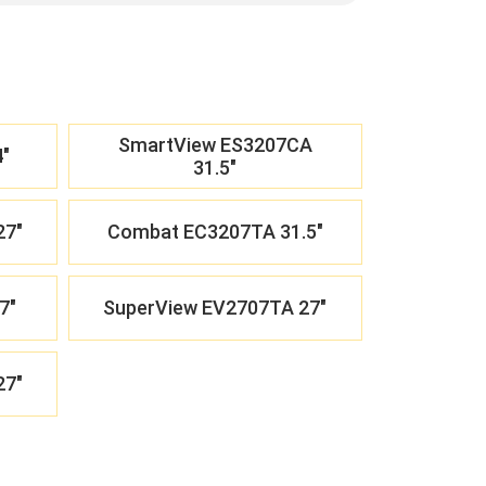
SmartView ES3207CA
"
31.5"
27"
Combat EC3207TA 31.5"
7"
SuperView EV2707TA 27"
27"