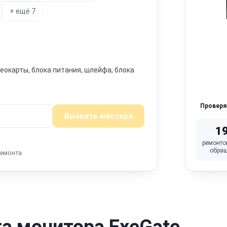
+ ещё 7
окарты, блока питания, шлейфа, блока
Провер
Вызвать мастера
1
ремонто
обра
ремонта
а монитора ExeGate