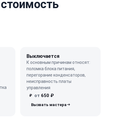
 стоимость
Выключается
К основным причинам относят:
поломка блока питания,
перегорание конденсаторов,
ы
неисправность платы
тка
управления
от
650 ₽
₽