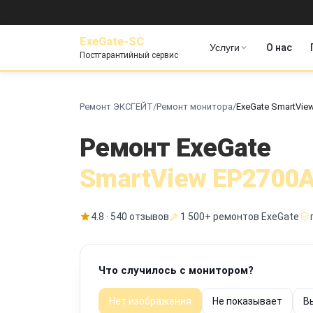
ExeGate-SC
Услуги
О нас
Постгарантийный сервис
Ремонт ЭКСГЕЙТ
/
Ремонт монитора
/
ExeGate SmartVie
Ремонт ExeGate
SmartView EP2700A
4.8 · 540 отзывов
1 500+ ремонтов ExeGate
Что случилось с монитором?
Нет изображения
Не показывает
В