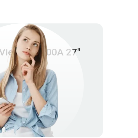
View EP2700A 27"