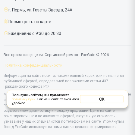
Срочный ремонт
г. Пермь, ул. Газеты Звезда, 24А
Доставка и способы оплаты
Посмотреть на карте
Диагностика
Ежедневно с 9:30 до 20:30
Контакты
Все права защищены. Сервисный ремонт ExeGate © 2026
Политика конфиденциальности
Информация на сайте носит ознакомительный характер и не является
публичной офертой, определяемой положениями статьи 437
Гражданского кодекса РФ.
Мы специализируемся на обслуживании и ремонте техники ExeGate, но не
Пользуясь сайтом, вы принимаете
ОК
политику куки
. Так наш сайт становится
являемся их официальным представителем. Предоставляем
удобнее
профессиональные услуги после истечения гарантии, а также
осуществляем диагностику и наладку продукции. Цены на сайте
ориентировочные и не являются офертой, актуальную стоимость
узнавайте у наших специалистов по телефонам на сайте. Упомянутый
бренд ExeGate используется нами лишь с целью информирования.