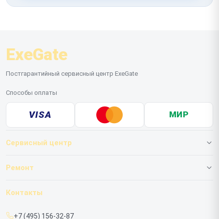
ExeGate
Постгарантийный сервисный центр ExeGate
Способы оплаты
VISA
МИР
Сервисный центр
О нашем сервисе
Ремонт
Гарантия
ИБП
Контакты
Прайс-лист
Мониторов
+7 (495) 156-32-87