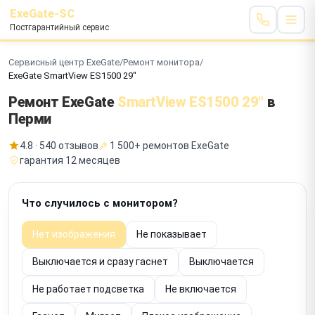
ExeGate-SC
Постгарантийный сервис
Сервисный центр ExeGate
/
Ремонт монитора
/
ExeGate SmartView ES1500 29"
Ремонт ExeGate
SmartView ES1500 29"
в
Перми
4.8 · 540 отзывов
1 500+ ремонтов ExeGate
гарантия 12 месяцев
Что случилось с монитором?
Нет изображения
Не показывает
Выключается и сразу гаснет
Выключается
Не работает подсветка
Не включается