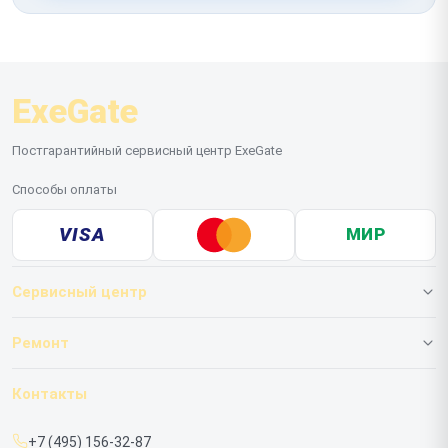
ExeGate
Постгарантийный сервисный центр ExeGate
Способы оплаты
VISA
МИР
Сервисный центр
О нашем сервисе
Ремонт
Гарантия
ИБП
Контакты
Прайс-лист
Мониторов
+7 (495) 156-32-87