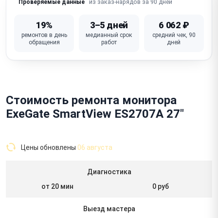
из заказ-нарядов за 90 дней
Проверяемые данные
19%
3–5 дней
6 062 ₽
ремонтов в день
медианный срок
средний чек, 90
обращения
работ
дней
Стоимость ремонта монитора
ExeGate SmartView ES2707A 27"
Цены обновлены
06 августа
Диагностика
от 20 мин
0 руб
Выезд мастера