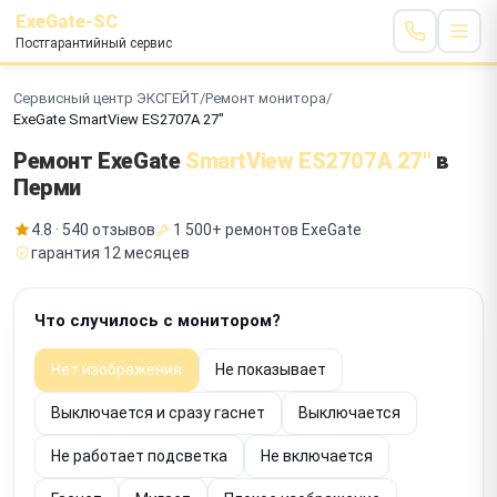
ExeGate-SC
Постгарантийный сервис
Сервисный центр ЭКСГЕЙТ
/
Ремонт монитора
/
ExeGate SmartView ES2707A 27"
Ремонт ExeGate
SmartView ES2707A 27"
в
Перми
4.8 · 540 отзывов
1 500+ ремонтов ExeGate
гарантия 12 месяцев
Что случилось с монитором?
Нет изображения
Не показывает
Выключается и сразу гаснет
Выключается
Не работает подсветка
Не включается