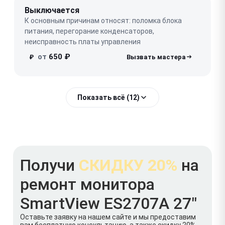
Выключается
К основным причинам относят: поломка блока
питания, перегорание конденсаторов,
неисправность платы управления
от
650 ₽
₽
Показать всё (12)
Получи
СКИДКУ 20%
на
ремонт монитора
SmartView ES2707A 27"
Оставьте заявку на нашем сайте и мы предоставим
вам бесплатную консультацию, а также скидку 20%