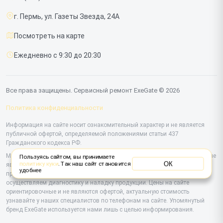
Срочный ремонт
г. Пермь, ул. Газеты Звезда, 24А
Доставка и способы оплаты
Посмотреть на карте
Диагностика
Ежедневно с 9:30 до 20:30
Контакты
Все права защищены. Сервисный ремонт ExeGate © 2026
Политика конфиденциальности
Информация на сайте носит ознакомительный характер и не является
публичной офертой, определяемой положениями статьи 437
Гражданского кодекса РФ.
Мы специализируемся на обслуживании и ремонте техники ExeGate, но не
Пользуясь сайтом, вы принимаете
ОК
политику куки
. Так наш сайт становится
являемся их официальным представителем. Предоставляем
удобнее
профессиональные услуги после истечения гарантии, а также
осуществляем диагностику и наладку продукции. Цены на сайте
ориентировочные и не являются офертой, актуальную стоимость
узнавайте у наших специалистов по телефонам на сайте. Упомянутый
бренд ExeGate используется нами лишь с целью информирования.