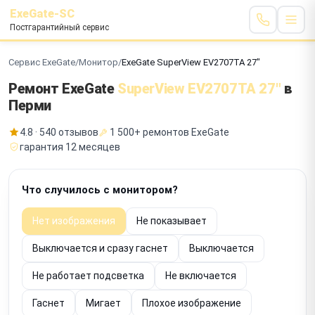
ExeGate-SC
Постгарантийный сервис
Сервис ExeGate
/
Монитор
/
ExeGate SuperView EV2707TA 27"
Ремонт ExeGate
SuperView EV2707TA 27"
в
Перми
4.8 · 540 отзывов
1 500+ ремонтов ExeGate
гарантия 12 месяцев
Что случилось с монитором?
Нет изображения
Не показывает
Выключается и сразу гаснет
Выключается
Не работает подсветка
Не включается
Гаснет
Мигает
Плохое изображение