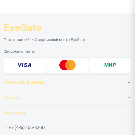
ExeGate
Постгарантийный сервисный центр ExeGate
Способы оплаты
VISA
МИР
Сервисный центр
О нашем сервисе
Ремонт
Гарантия
ИБП
Контакты
Прайс-лист
Мониторов
+7 (495) 156-32-87
Срочный ремонт