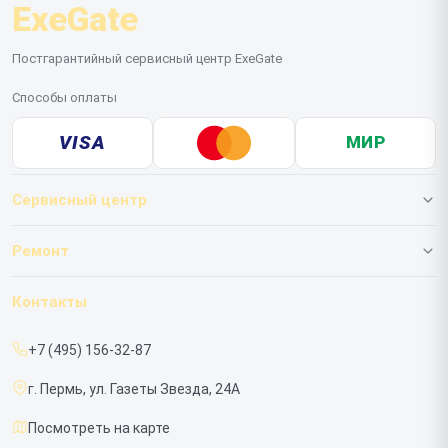
ExeGate
Постгарантийный сервисный центр ExeGate
Способы оплаты
VISA
МИР
Сервисный центр
О нашем сервисе
Ремонт
Гарантия
ИБП
Контакты
Прайс-лист
Мониторов
+7 (495) 156-32-87
Срочный ремонт
г. Пермь, ул. Газеты Звезда, 24А
Доставка и способы оплаты
Посмотреть на карте
Диагностика