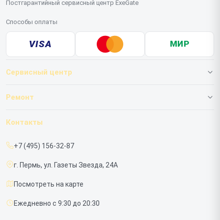
Постгарантийный сервисный центр ExeGate
Способы оплаты
VISA
МИР
Сервисный центр
О нашем сервисе
Ремонт
Гарантия
ИБП
Контакты
Прайс-лист
Мониторов
+7 (495) 156-32-87
Срочный ремонт
г. Пермь, ул. Газеты Звезда, 24А
Доставка и способы оплаты
Посмотреть на карте
Диагностика
Ежедневно с 9:30 до 20:30
Контакты